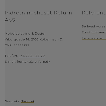
Indretningshuset Refurn
Referen
ApS
Se hvad vores
Trustpilot an
Møbelpolstring & Design
Facebook anm
Viborggade 14, 2100 København Ø.
CVR: 36538279
Telefon:
+45 22 54 88 70
E-mail:
kontakt@re-furn.dk
Designet af
Standout