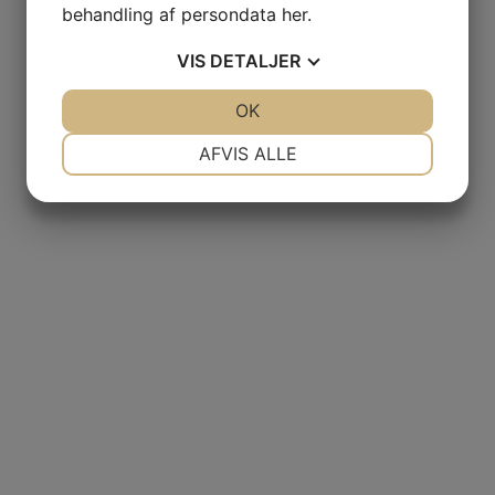
Instagram
behandling af persondata
her
.
co? 🦓
Hvad sig
VIS
DETALJER
JA
NEJ
OK
JA
NEJ
NØDVENDIGE
PRÆFERENCER
AFVIS ALLE
JA
NEJ
JA
NEJ
MARKETING
STATISTIK