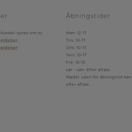
cer
Åbningstider
 kunder synes om os
Man: 12-17
meldelser
Tirs: 10-17
eldelser
Ons: 10-17
Tors: 10-17
Fre: 10-15
Lør - søn: Efter aftale.
Møder uden for åbningstid kan
efter aftale