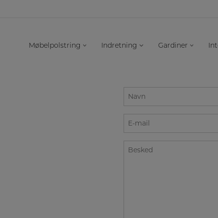
Møbelpolstring
Indretning
Gardiner
Int
Navn
*
E-
mail
*
Besked
*