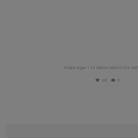
68
5
Hvad siger I til dette tekstil fra Sa
68
5