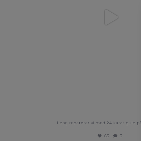
63
3
I dag reparerer vi med 24 karat guld p
63
3