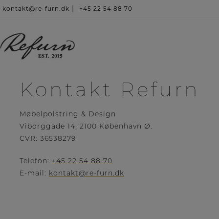
Hop
kontakt@re-furn.dk
+45 22 54 88 70
|
til
indholdet
Kontakt Refurn
Møbelpolstring & Design
Viborggade 14, 2100 København Ø.
CVR: 36538279
Telefon:
+45 22 54 88 70
E-mail:
kontakt@re-furn.dk