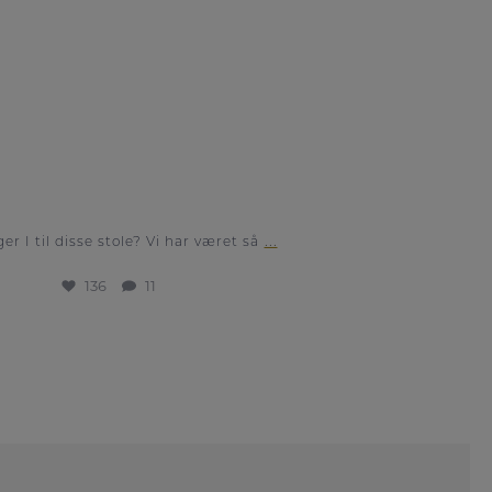
136
11
...
er I til disse stole? Vi har været så
136
11