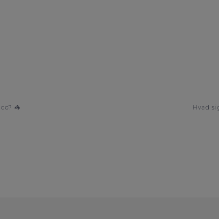
hco? 🦓
Hvad sig